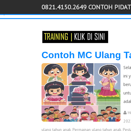
0821.4150.2649 CONTOH PIDAT
-->
Contoh MC Ulang T
Sel
ini
beru
unt
ada
H
202
ulang tahun anak
,
Permainan ulang tahun anak
,
Pest