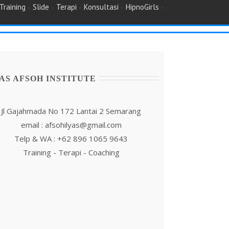
-
-
-
-
-
Training
Slide
Terapi
Konsultasi
HipnoGirls
AS AFSOH INSTITUTE
Jl Gajahmada No 172 Lantai 2 Semarang
email : afsohilyas@gmail.com
Telp & WA : +62 896 1065 9643
Training - Terapi - Coaching