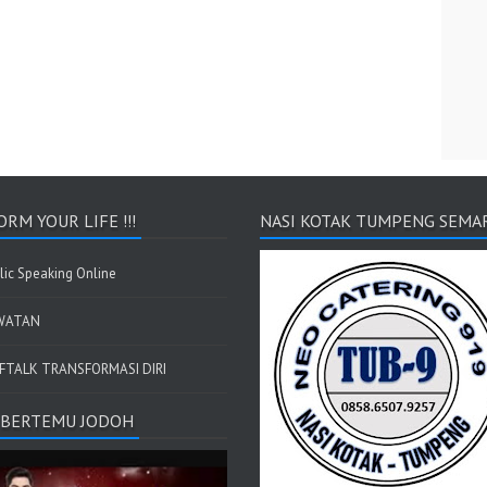
RM YOUR LIFE !!!
NASI KOTAK TUMPENG SEMA
lic Speaking Online
WATAN
FTALK TRANSFORMASI DIRI
I BERTEMU JODOH