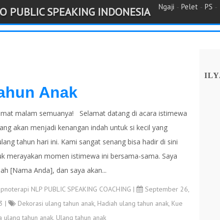
-
-
-
Ngaji
Pelet
PS
O PUBLIC SPEAKING INDONESIA
ILY
ahun Anak
amat malam semuanya! Selamat datang di acara istimewa
 yang akan menjadi kenangan indah untuk si kecil yang
lang tahun hari ini. Kami sangat senang bisa hadir di sini
uk merayakan momen istimewa ini bersama-sama. Saya
lah [Nama Anda], dan saya akan...
ipnoterapi NLP PUBLIC SPEAKING COACHING
|
September 26,
3 |
Dekorasi ulang tahun anak
,
Hadiah ulang tahun anak
,
Kue
a ulang tahun anak
,
Ulang tahun anak