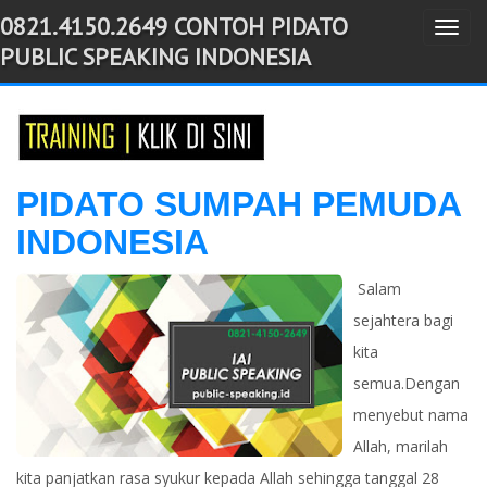
0821.4150.2649 CONTOH PIDATO
T
-->
PUBLIC SPEAKING INDONESIA
o
g
g
l
e
PIDATO SUMPAH PEMUDA
n
INDONESIA
a
v
Salam
i
sejahtera bagi
g
kita
a
semua.Dengan
t
i
menyebut nama
o
Allah, marilah
n
kita panjatkan rasa syukur kepada Allah sehingga tanggal 28