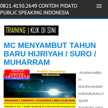
0821.4150.2649 CONTOH PIDATO
T
-->
PUBLIC SPEAKING INDONESIA
o
g
g
l
e
MC MENYAMBUT TAHUN
n
BARU HIJRIYAH / SURO /
a
v
MUHARRAM
i
g
Assalamualiku
a
m
t
Warahmatullahi
i
wabarakatuhu,K
o
epada
n
Bapak/Ibu yang